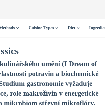
Methods
Cuisine Types
Diet
Ingredie
ssics
 kulinářského umění (I Dream of
vlastnosti potravin a biochemické
. Studium gastronomie vyžaduje
e, role makroživin v energetické
na mikrobiom střevní mikroflóry.