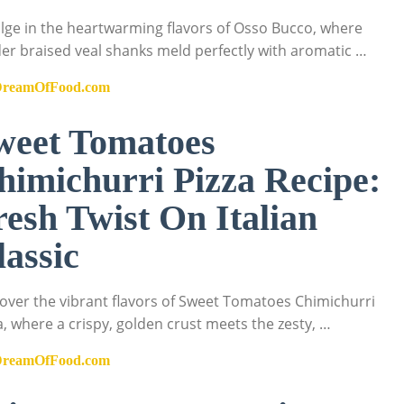
lge in the heartwarming flavors of Osso Bucco, where
er braised veal shanks meld perfectly with aromatic …
DreamOfFood.com
weet Tomatoes
himichurri Pizza Recipe:
resh Twist On Italian
lassic
over the vibrant flavors of Sweet Tomatoes Chimichurri
a, where a crispy, golden crust meets the zesty, …
DreamOfFood.com