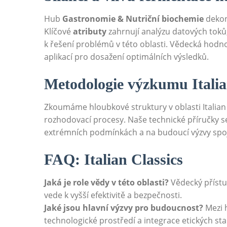
Hub
Gastronomie & Nutriční biochemie
dekon
Klíčové
atributy
zahrnují analýzu datových toků
k řešení problémů v této oblasti. Vědecká hodno
aplikací pro dosažení optimálních výsledků.
Metodologie výzkumu Italia
Zkoumáme hloubkové struktury v oblasti Italian 
rozhodovací procesy. Naše technické příručky s
extrémních podmínkách a na budoucí výzvy spojen
FAQ: Italian Classics
Jaká je role vědy v této oblasti?
Vědecký přístu
vede k vyšší efektivitě a bezpečnosti.
Jaké jsou hlavní výzvy pro budoucnost?
Mezi h
technologické prostředí a integrace etických 