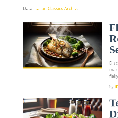
Data:
Italian Classics Archiv
.
F
R
S
Disc
marr
flak
by
i
T
D