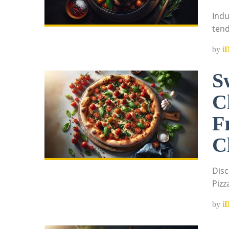
Indu
tend
by
i
S
C
F
C
Disc
Pizz
by
i