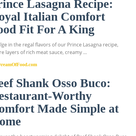
rince Lasagna Recipe:
oyal Italian Comfort
ood Fit For A King
lge in the regal flavors of our Prince Lasagna recipe,
e layers of rich meat sauce, creamy …
DreamOfFood.com
eef Shank Osso Buco:
estaurant-Worthy
omfort Made Simple at
ome