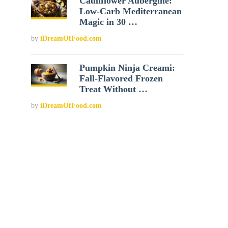
Cauliflower Aubergine:
Low-Carb Mediterranean
Magic in 30 …
by
iDreamOfFood.com
Pumpkin Ninja Creami:
Fall-Flavored Frozen
Treat Without …
by
iDreamOfFood.com