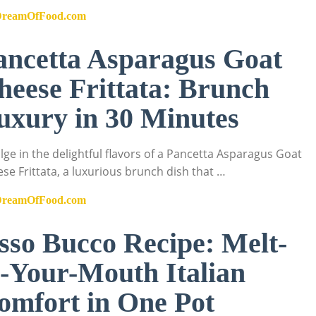
DreamOfFood.com
ancetta Asparagus Goat
heese Frittata: Brunch
uxury in 30 Minutes
lge in the delightful flavors of a Pancetta Asparagus Goat
se Frittata, a luxurious brunch dish that …
DreamOfFood.com
sso Bucco Recipe: Melt-
n-Your-Mouth Italian
omfort in One Pot