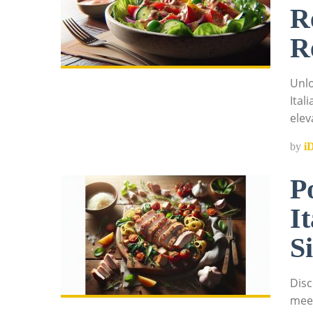
R
R
Unlo
Ital
elev
by
i
P
I
S
Disc
meet