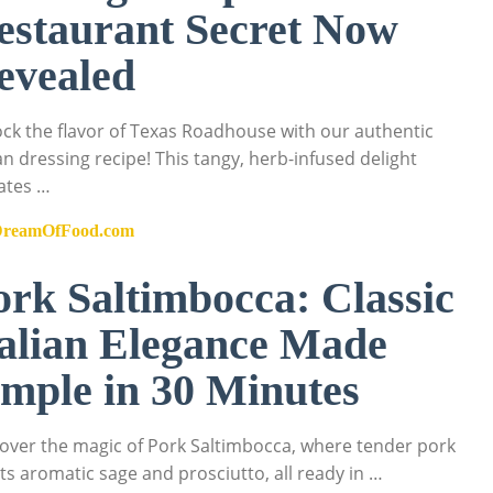
estaurant Secret Now
evealed
ck the flavor of Texas Roadhouse with our authentic
ian dressing recipe! This tangy, herb-infused delight
ates …
DreamOfFood.com
ork Saltimbocca: Classic
talian Elegance Made
imple in 30 Minutes
over the magic of Pork Saltimbocca, where tender pork
s aromatic sage and prosciutto, all ready in …