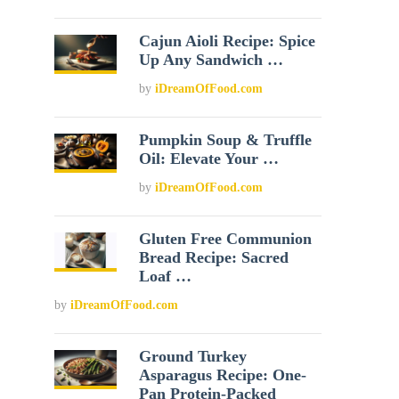
Cajun Aioli Recipe: Spice
Up Any Sandwich …
by
iDreamOfFood.com
Pumpkin Soup & Truffle
Oil: Elevate Your …
by
iDreamOfFood.com
Gluten Free Communion
Bread Recipe: Sacred
Loaf …
by
iDreamOfFood.com
Ground Turkey
Asparagus Recipe: One-
Pan Protein-Packed