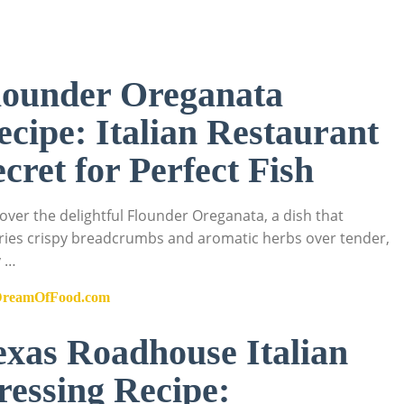
lounder Oreganata
ecipe: Italian Restaurant
ecret for Perfect Fish
over the delightful Flounder Oreganata, a dish that
ies crispy breadcrumbs and aromatic herbs over tender,
y …
DreamOfFood.com
exas Roadhouse Italian
ressing Recipe: