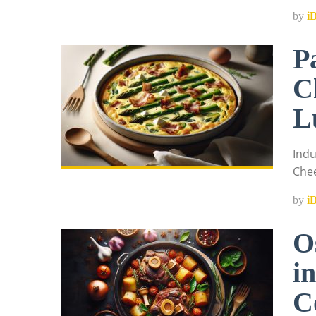
by
i
P
C
L
Indu
Chee
by
i
O
i
C