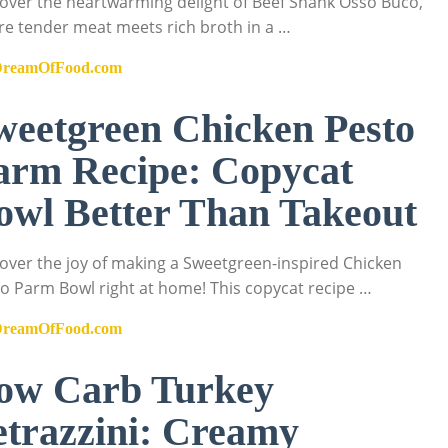
over the heartwarming delight of Beef Shank Osso Buco,
e tender meat meets rich broth in a …
DreamOfFood.com
weetgreen Chicken Pesto
arm Recipe: Copycat
owl Better Than Takeout
over the joy of making a Sweetgreen-inspired Chicken
o Parm Bowl right at home! This copycat recipe …
DreamOfFood.com
ow Carb Turkey
etrazzini: Creamy