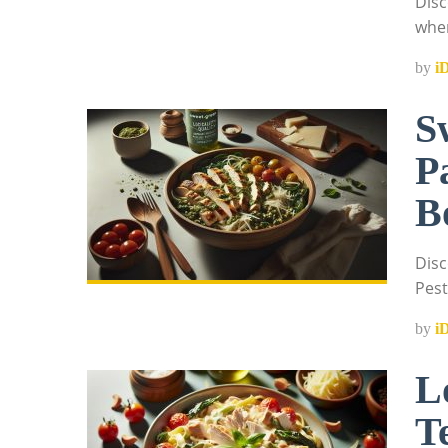
Disc
wher
by
i
S
P
B
Disc
Pest
by
i
L
T