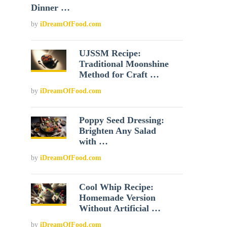
Dinner …
by
iDreamOfFood.com
UJSSM Recipe:
Traditional Moonshine
Method for Craft …
by
iDreamOfFood.com
Poppy Seed Dressing:
Brighten Any Salad
with …
by
iDreamOfFood.com
Cool Whip Recipe:
Homemade Version
Without Artificial …
by
iDreamOfFood.com