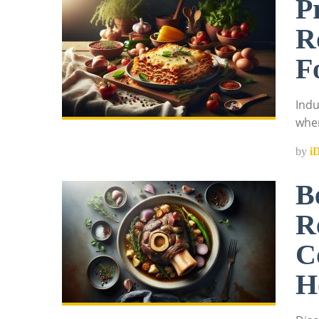
P
R
F
Indu
wher
by
i
B
R
C
H