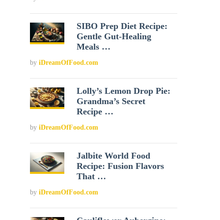
SIBO Prep Diet Recipe:
Gentle Gut-Healing
Meals …
by
iDreamOfFood.com
Lolly’s Lemon Drop Pie:
Grandma’s Secret
Recipe …
by
iDreamOfFood.com
Jalbite World Food
Recipe: Fusion Flavors
That …
by
iDreamOfFood.com